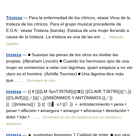
Tristeza
— Para la enfermedad de los cítricos, véase Virus de la
tristeza de los cítricos. Para el grupo musical procedente de
E.U.A., véase Tristeza (banda). Estatua de una mujer llorando a
causa de la tristeza. La tristeza es una de las em …
Wikipedia
Español
tristeza
— ■ Suavizar las penas de los otros es olvidar las
propias. (Abraham Lincoln) ■ Cuando los hermosos ojos de una
mujer se comienzan a velar con lágrimas, quien empieza a no ver
claro es el hombre. (Achille Tournier) ■ Una lágrima dice más
que… …
Diccionario de citas
tristeza
— {{＃}}{{LM SynT39758}}{{〓}} {{CLAVE T38795}}{{＼}}
{{CLAVE}}{{／}}{{＼}}SINÓNIMOS Y ANTÓNIMOS:{{／}}
{{［}}tristeza{{］}} {{《}}▍ s.f.{{》}} ＝ entristecimiento • pena •
pesar • aflicción • amargura • amargor • añoranza • desolación •
dolor • luto •… …
Diccionario de uso del español actual con sinónimos y
antónimos
tristeza
— ► sustantivo femenino 1 Calidad de triste: ■ sus ojos