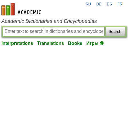
RU
DE
ES
FR
en-academic.com
Academic Dictionaries and Encyclopedias
Search!
Interpretations
Translations
Books
Игры ⚽