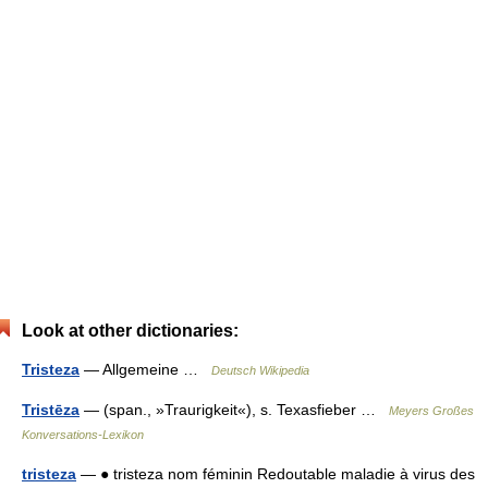
Look at other dictionaries:
Tristeza
— Allgemeine …
Deutsch Wikipedia
Tristēza
— (span., »Traurigkeit«), s. Texasfieber …
Meyers Großes
Konversations-Lexikon
tristeza
— ● tristeza nom féminin Redoutable maladie à virus des