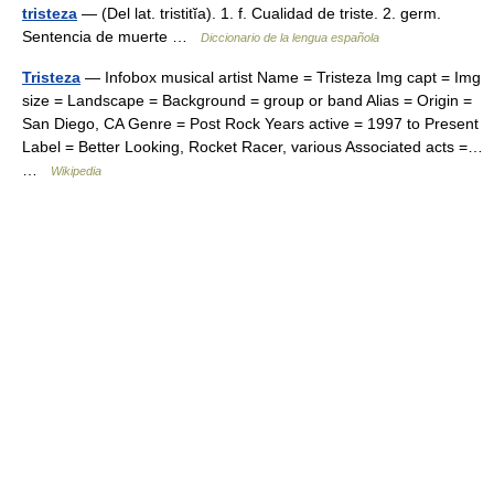
tristeza
— (Del lat. tristitĭa). 1. f. Cualidad de triste. 2. germ.
Sentencia de muerte …
Diccionario de la lengua española
Tristeza
— Infobox musical artist Name = Tristeza Img capt = Img
size = Landscape = Background = group or band Alias = Origin =
San Diego, CA Genre = Post Rock Years active = 1997 to Present
Label = Better Looking, Rocket Racer, various Associated acts =…
…
Wikipedia