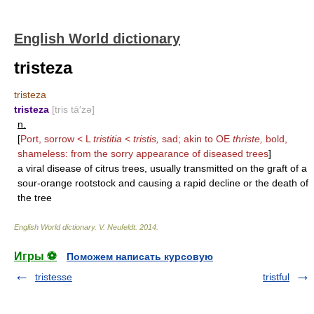
English World dictionary
tristeza
tristeza
tristeza
[tris tā′zə]
n.
[
Port, sorrow < L
tristitia
<
tristis,
sad; akin to OE
thriste,
bold,
shameless: from the sorry appearance of diseased trees
]
a viral disease of citrus trees, usually transmitted on the graft of a
sour-orange rootstock and causing a rapid decline or the death of
the tree
English World dictionary
.
V. Neufeldt
.
2014
.
Игры ⚽
Поможем написать курсовую
tristesse
tristful