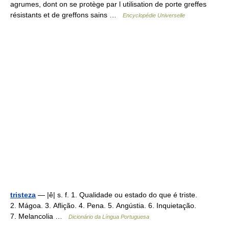
agrumes, dont on se protège par l utilisation de porte greffes
résistants et de greffons sains …
Encyclopédie Universelle
tristeza
— |ê| s. f. 1. Qualidade ou estado do que é triste.
2. Mágoa. 3. Aflição. 4. Pena. 5. Angústia. 6. Inquietação.
7. Melancolia …
Dicionário da Língua Portuguesa